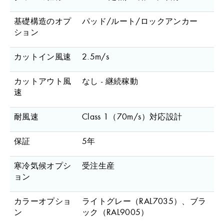
基礎構造のオプ
パッド/ルート/ロックアンカー
ション
カットイン風速
2.5m/s
カットアウト風
なし - 継続稼動
速
耐風速
Class 1（70m/s）対応設計
保証
5年
寒冷気候オプシ
受注生産
ョン
カラーオプショ
ライトグレー（RAL7035）、ブラ
ン
ック（RAL9005）