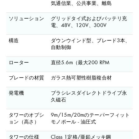
気通信業、公共事業、離島
ソリューション
グリッドタイ式およびバッテリ充
電、48V、120V
、
300V
構造
ダウンウインド型、ブレード3本、
自動制御
ローター
直径5.6m（最大200 RPM
ブレードの材質
ガラス熱可塑性樹脂複合材
発電機
ブラシレスダイレクトドライブ永
久磁石
タワーのオプシ
9m/15m/20mのテーパーフィット
ョン（高さ）
モノポール - 油圧式
タワーの仕様
Class 1定格/亜鉛メッキ鋼