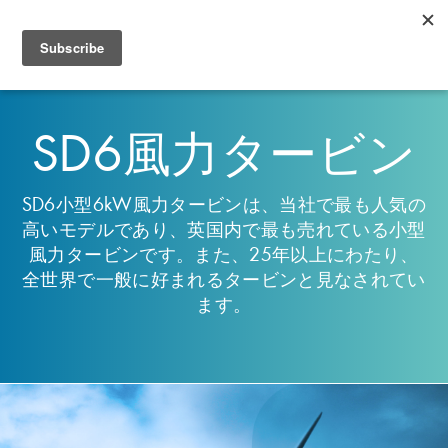
Select Language
▼
Toggl
navig
SD6風力タービン
SD6小型6kW風力タービンは、当社で最も人気の
高いモデルであり、英国内で最も売れている小型
風力タービンです。また、25年以上にわたり、
全世界で一般に好まれるタービンと見なされてい
ます。