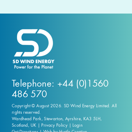
Telephone: +44 (0)1560
486 570
Copyright © August 2026. SD Wind Energy Limited. All
rights reserved.
Wardhead Park, Stewarton, Ayrshire, KA3 5LH,
Scotland, UK |
Privacy Policy
|
Login
Get Directions
|
Web by Hurtle Creative